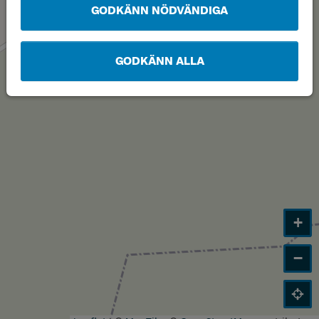
GODKÄNN NÖDVÄNDIGA
GODKÄNN ALLA
+
−