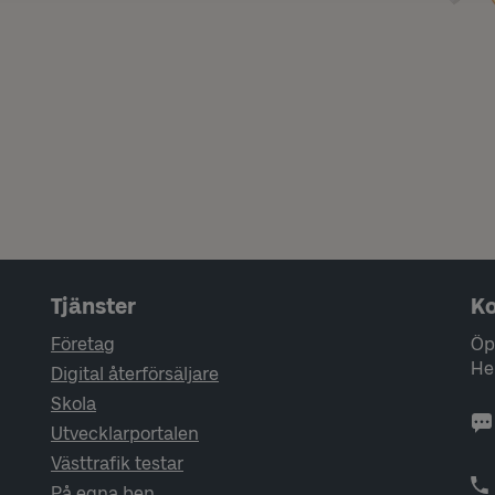
Tjänster
Ko
Företag
Öp
He
Digital återförsäljare
Skola
Utvecklarportalen
Västtrafik testar
På egna ben