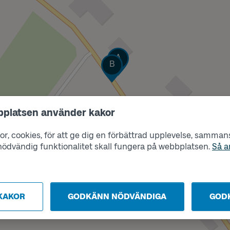
Läge
A
Läge
B
bplatsen använder kakor
r, cookies, för att ge dig en förbättrad upplevelse, sammanst
s nödvändig funktionalitet skall fungera på webbplatsen.
Så a
KAKOR
GODKÄNN NÖDVÄNDIGA
GOD