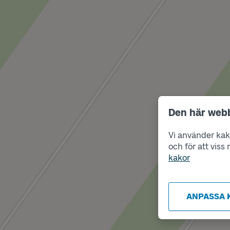
Den här web
Vi använder kako
och för att vis
kakor
ANPASSA 