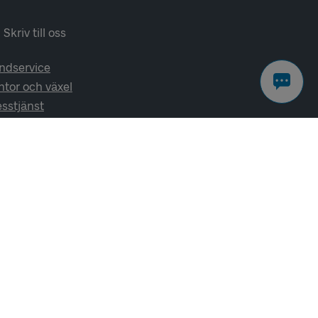
Skriv till oss
ndservice
ntor och växel
esstjänst
lj oss