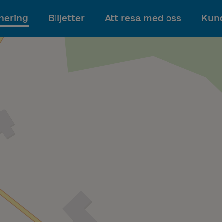
Till innehållet
nering
Biljetter
Att resa med oss
Kund