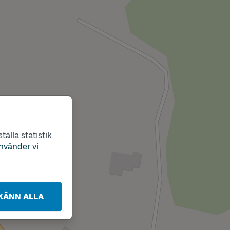
älla statistik
nvänder vi
KÄNN ALLA