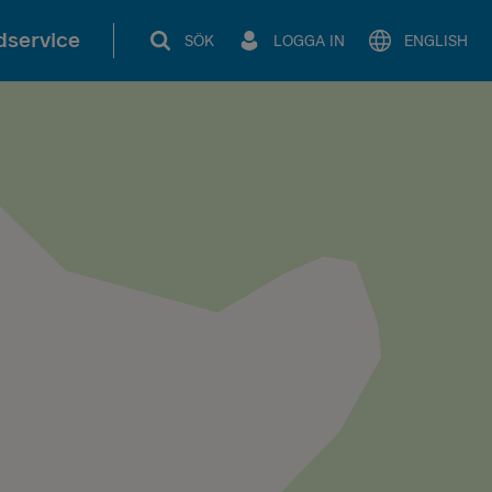
service
SÖK
LOGGA IN
ENGLISH