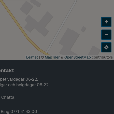
+
−
Leaflet
|
©
MapTiler
©
OpenStreetMap
contributors
ntakt
pet vardagar 06-22.
lger och helgdagar 08-22.
Chatta
Ring 0771-41 43 00