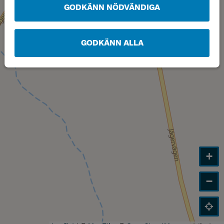
GODKÄNN NÖDVÄNDIGA
GODKÄNN ALLA
+
−