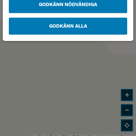
GODKÄNN NÖDVÄNDIGA
GODKÄNN ALLA
+
−