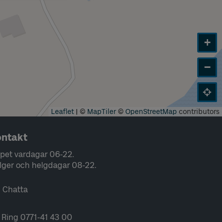
+
−
Leaflet
|
©
MapTiler
©
OpenStreetMap
contributors
ntakt
pet vardagar 06-22.
lger och helgdagar 08-22.
Chatta
Ring 0771-41 43 00