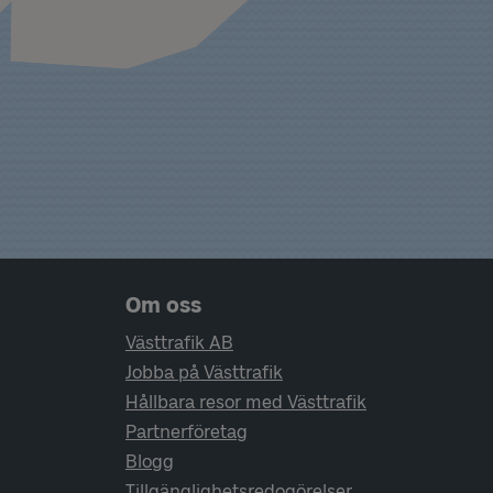
Sidfotsnavigering
Om oss
Västtrafik AB
Jobba på Västtrafik
Hållbara resor med Västtrafik
Partnerföretag
Blogg
Tillgänglighetsredogörelser