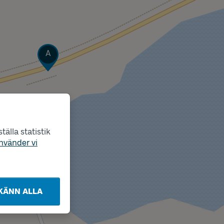
Läge
A
älla statistik
nvänder vi
KÄNN ALLA