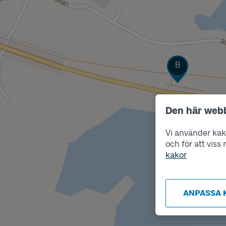
Läge
B
Den här web
Vi använder kako
och för att vis
kakor
ANPASSA 