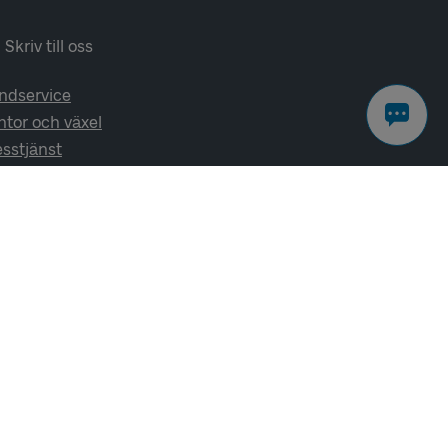
Skriv till oss
ndservice
ntor och växel
esstjänst
lj oss