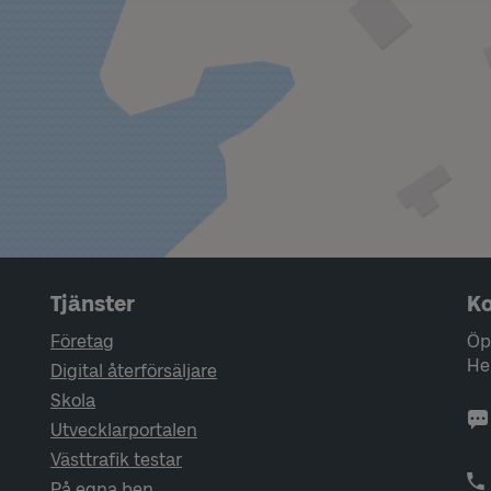
Tjänster
Ko
Företag
Öp
He
Digital återförsäljare
Skola
Utvecklarportalen
Västtrafik testar
På egna ben