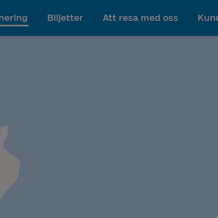
Till innehållet
nering
Biljetter
Att resa med oss
Kund