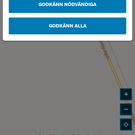
GODKÄNN NÖDVÄNDIGA
GODKÄNN ALLA
+
−