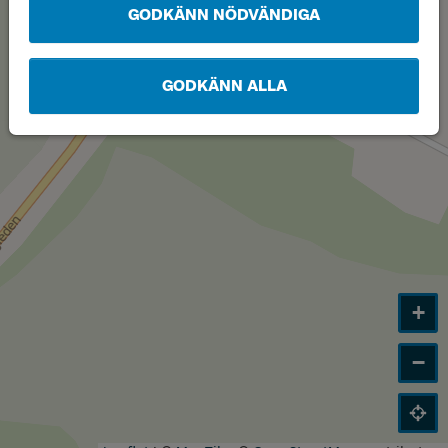
GODKÄNN NÖDVÄNDIGA
GODKÄNN ALLA
+
−