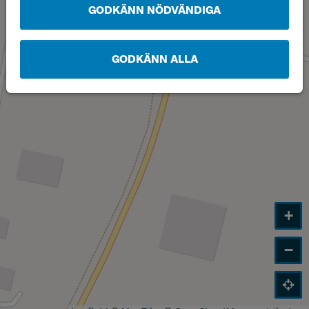
GODKÄNN NÖDVÄNDIGA
GODKÄNN ALLA
+
−