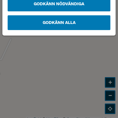
GODKÄNN NÖDVÄNDIGA
GODKÄNN ALLA
+
−