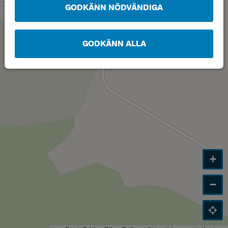
GODKÄNN NÖDVÄNDIGA
GODKÄNN ALLA
+
−