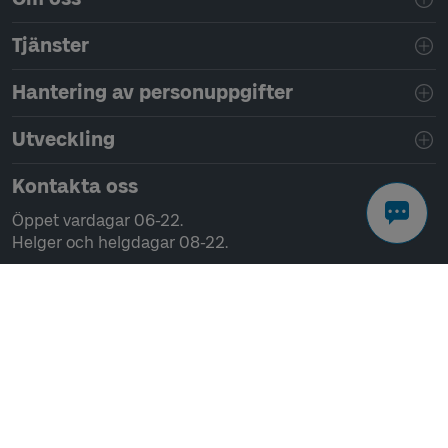
Tjänster
Hantering av personuppgifter
Utveckling
Kontakta oss
Öppet vardagar 06-22.
Helger och helgdagar 08-22.
Chatta
Ring 0771-41 43 00
Skriv till oss