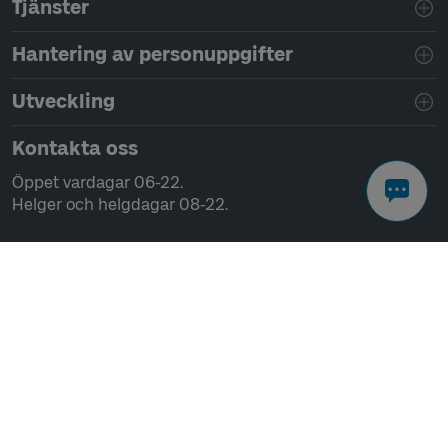
Tjänster
Hantering av personuppgifter
Utveckling
Kontakta oss
Öppet vardagar 06-22.
Helger och helgdagar 08-22.
Chatta
Ring 0771-41 43 00
Skriv till oss
Kundservice
Kontor och växel