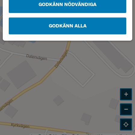
GODKÄNN NÖDVÄNDIGA
GODKÄNN ALLA
+
−