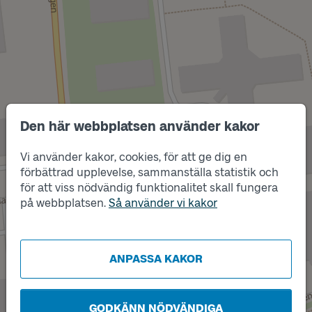
Den här webbplatsen använder kakor
Vi använder kakor, cookies, för att ge dig en
Läge
Läge
Läge
Läge
A
B
C
D
förbättrad upplevelse, sammanställa statistik och
för att viss nödvändig funktionalitet skall fungera
på webbplatsen.
Så använder vi kakor
ANPASSA KAKOR
GODKÄNN NÖDVÄNDIGA