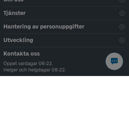
Tjänster
Hantering av personuppgifter
Utveckling
Kontakta oss
Öppet vardagar 06-22.
Helger och helgdagar 08-22.
Chatta
Ring 0771-41 43 00
Skriv till oss