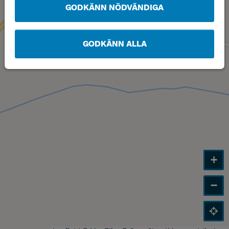
GODKÄNN NÖDVÄNDIGA
GODKÄNN ALLA
+
−