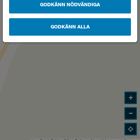
GODKÄNN NÖDVÄNDIGA
GODKÄNN ALLA
+
−