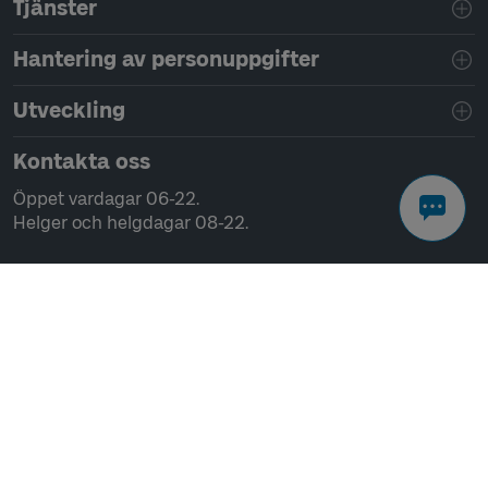
Tjänster
Hantering av personuppgifter
Utveckling
Kontakta oss
Öppet vardagar 06-22.
Helger och helgdagar 08-22.
Chatta
Ring 0771-41 43 00
Skriv till oss
Kundservice
Kontor och växel