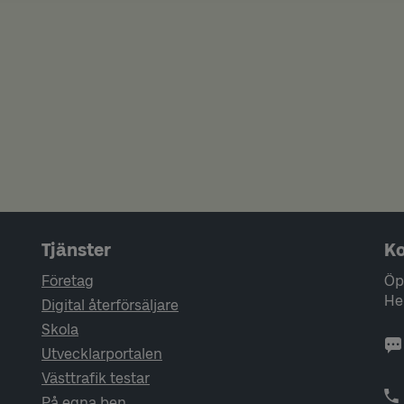
Tjänster
Ko
Företag
Öp
He
Digital återförsäljare
Skola
Utvecklarportalen
Västtrafik testar
På egna ben