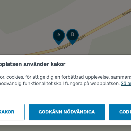
Läge
Läge
B
A
bplatsen använder kakor
r, cookies, för att ge dig en förbättrad upplevelse, sammanst
s nödvändig funktionalitet skall fungera på webbplatsen.
Så a
KAKOR
GODKÄNN NÖDVÄNDIGA
GOD