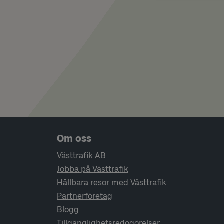
Sidfotsnavigering
Om oss
Västtrafik AB
Jobba på Västtrafik
Hållbara resor med Västtrafik
Partnerföretag
Blogg
Tillgänglighetsredogörelser