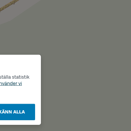
älla statistik
nvänder vi
KÄNN ALLA