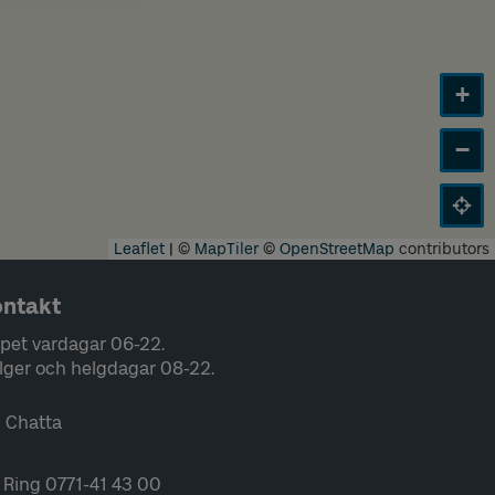
+
−
Leaflet
|
©
MapTiler
©
OpenStreetMap
contributors
ntakt
pet vardagar 06-22.
lger och helgdagar 08-22.
Chatta
Ring 0771-41 43 00