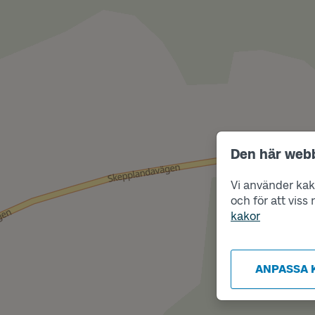
Den här web
Vi använder kako
och för att vis
kakor
ANPASSA 