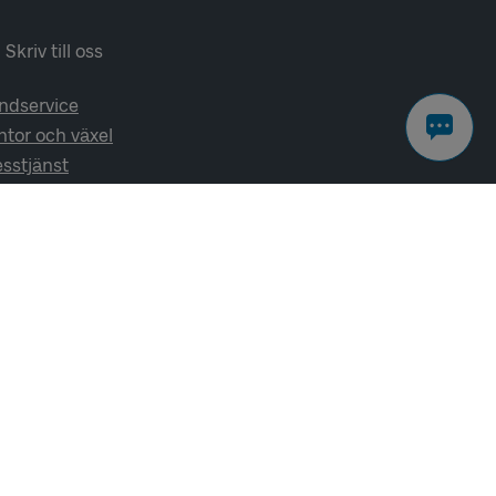
Skriv till oss
ndservice
ntor och växel
esstjänst
lj oss