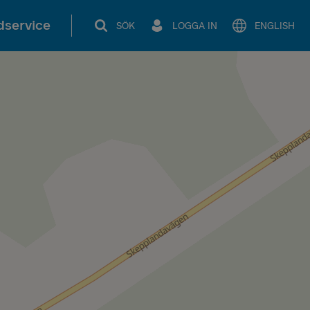
service
SÖK
LOGGA IN
ENGLISH