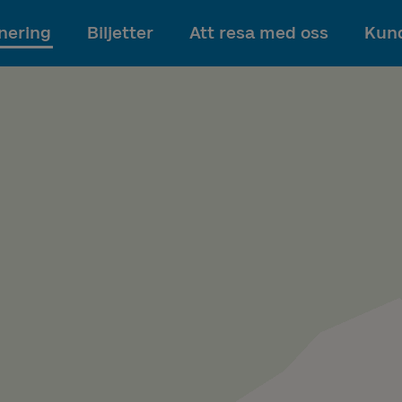
Till innehållet
nering
Biljetter
Att resa med oss
Kund