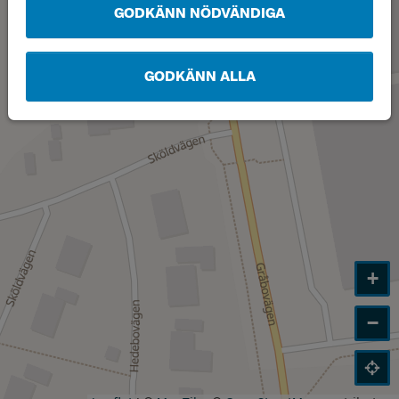
GODKÄNN NÖDVÄNDIGA
GODKÄNN ALLA
+
−