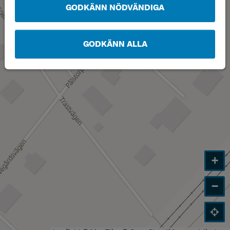
GODKÄNN NÖDVÄNDIGA
GODKÄNN ALLA
+
−