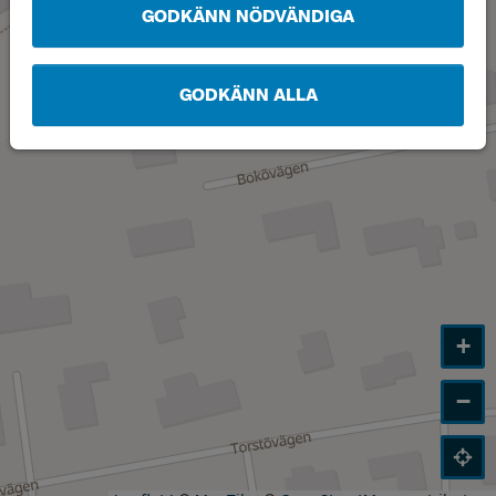
GODKÄNN NÖDVÄNDIGA
GODKÄNN ALLA
+
−