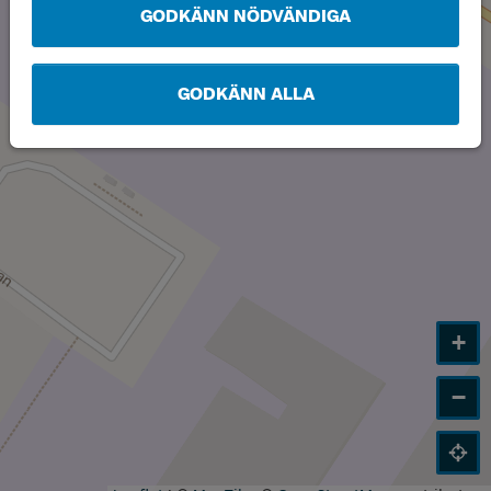
GODKÄNN NÖDVÄNDIGA
GODKÄNN ALLA
+
−