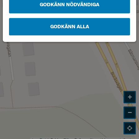
GODKÄNN NÖDVÄNDIGA
GODKÄNN ALLA
+
−