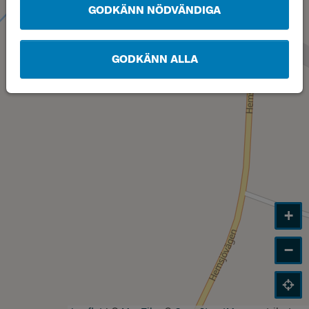
GODKÄNN NÖDVÄNDIGA
GODKÄNN ALLA
+
−