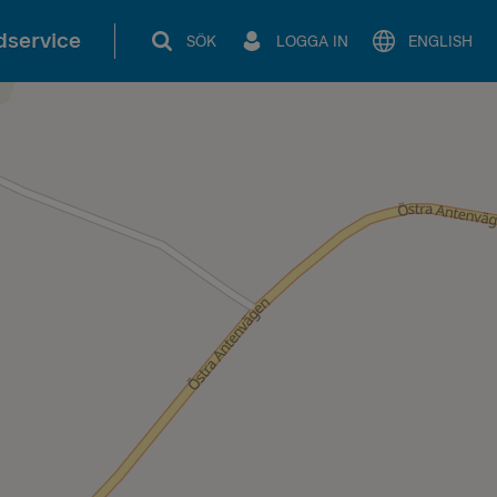
service
SÖK
LOGGA IN
ENGLISH