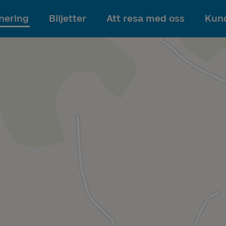
Till innehållet
nering
Biljetter
Att resa med oss
Kund