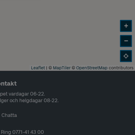
+
−
Leaflet
|
©
MapTiler
©
OpenStreetMap
contributors
ntakt
pet vardagar 06-22.
lger och helgdagar 08-22.
Chatta
Ring 0771-41 43 00