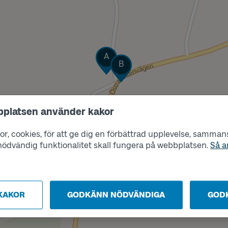
Läge
A
Läge
B
bplatsen använder kakor
r, cookies, för att ge dig en förbättrad upplevelse, sammanst
s nödvändig funktionalitet skall fungera på webbplatsen.
Så a
KAKOR
GODKÄNN NÖDVÄNDIGA
GOD