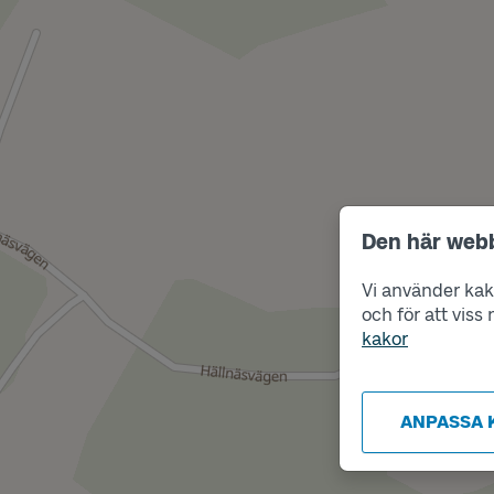
Den här web
Vi använder kako
och för att vis
kakor
ANPASSA 