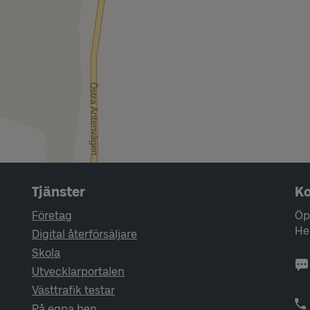
Tjänster
Ko
Företag
Öp
He
Digital återförsäljare
Skola
Utvecklarportalen
Västtrafik testar
På egna ben