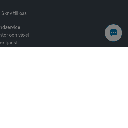
Skriv till oss
ndservice
ntor och växel
esstjänst
lj oss