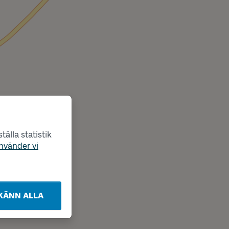
älla statistik
nvänder vi
KÄNN ALLA