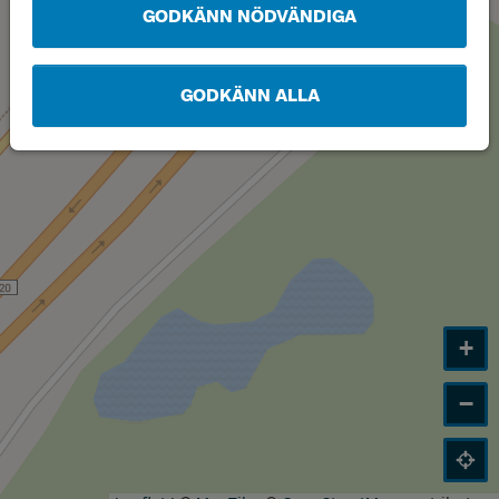
GODKÄNN NÖDVÄNDIGA
GODKÄNN ALLA
+
−