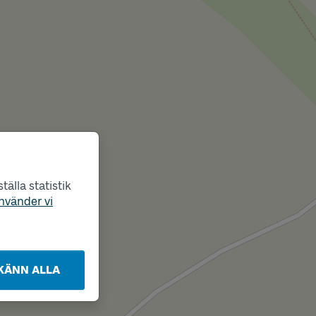
älla statistik
nvänder vi
KÄNN ALLA