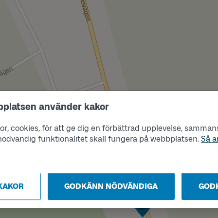
bplatsen använder kakor
r, cookies, för att ge dig en förbättrad upplevelse, sammanst
s nödvändig funktionalitet skall fungera på webbplatsen.
Så a
KAKOR
GODKÄNN NÖDVÄNDIGA
GOD
Läge
B