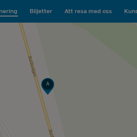
Till innehållet
nering
Biljetter
Att resa med oss
Kund
Läge
A