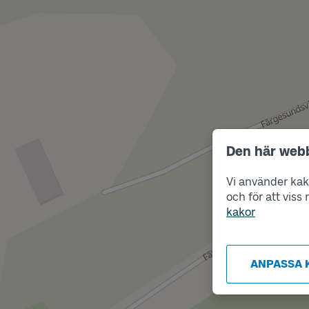
Den här web
Vi använder kako
och för att vis
kakor
ANPASSA 