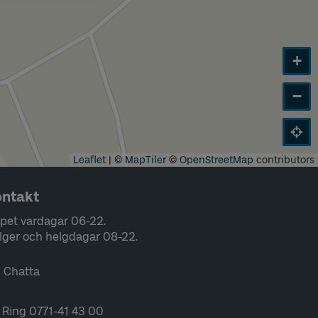
+
−
Leaflet
|
©
MapTiler
©
OpenStreetMap
contributors
ntakt
pet vardagar 06-22.
lger och helgdagar 08-22.
Chatta
Ring 0771-41 43 00