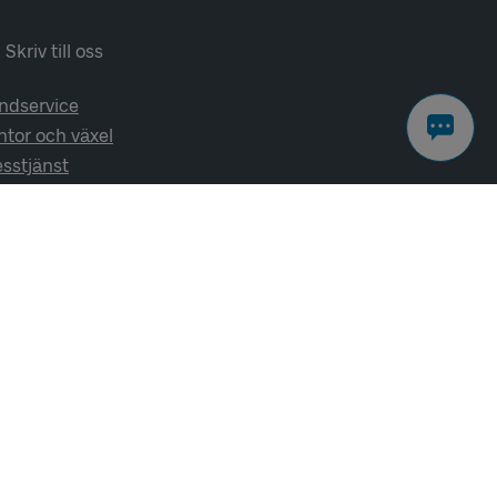
Skriv till oss
ndservice
ntor och växel
esstjänst
lj oss