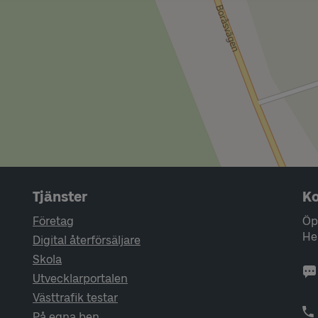
Tjänster
Ko
Företag
Öp
He
Digital återförsäljare
Skola
Utvecklarportalen
Västtrafik testar
På egna ben