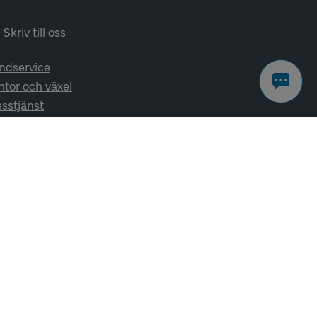
Skriv till oss
ndservice
ntor och växel
esstjänst
lj oss