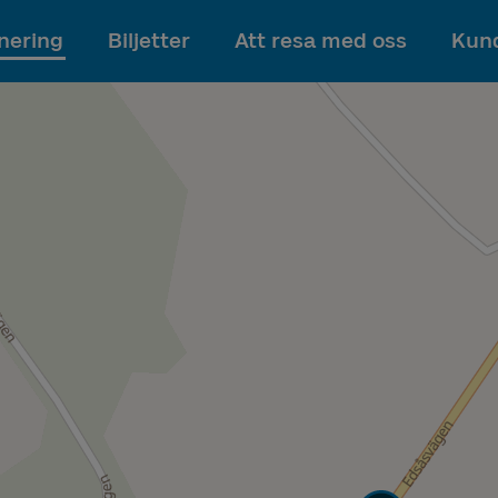
Till innehållet
nering
Biljetter
Att resa med oss
Kund