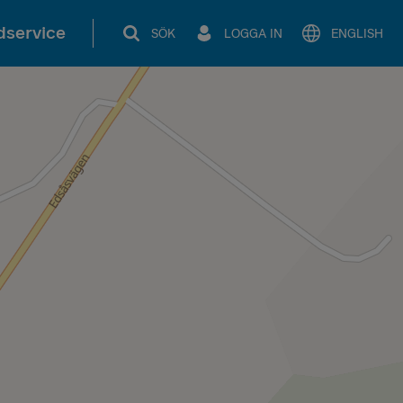
service
SÖK
LOGGA IN
ENGLISH