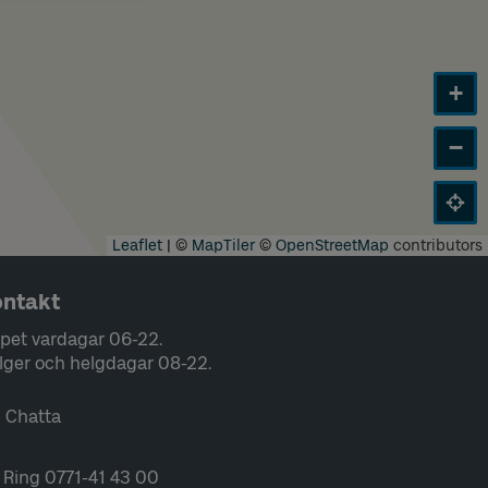
+
−
Leaflet
|
©
MapTiler
©
OpenStreetMap
contributors
ntakt
pet vardagar 06-22.
lger och helgdagar 08-22.
Chatta
Ring 0771-41 43 00