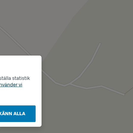
älla statistik
nvänder vi
KÄNN ALLA