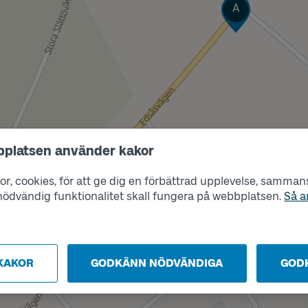
Läge
A
Läge
bplatsen använder kakor
B
r, cookies, för att ge dig en förbättrad upplevelse, sammanst
s nödvändig funktionalitet skall fungera på webbplatsen.
Så a
KAKOR
GODKÄNN NÖDVÄNDIGA
GOD