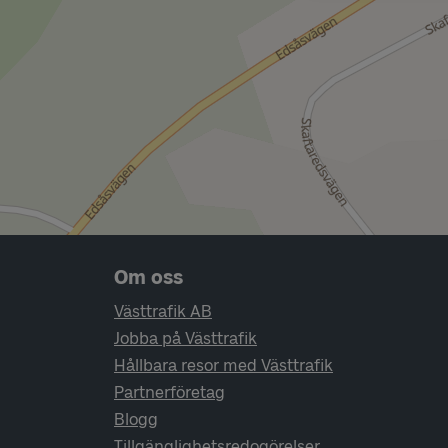
Sidfotsnavigering
Om oss
Västtrafik AB
Jobba på Västtrafik
Hållbara resor med Västtrafik
Partnerföretag
Blogg
Tillgänglighetsredogörelser