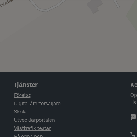
Tjänster
Ko
Företag
Öp
He
Digital återförsäljare
Skola
Utvecklarportalen
Västtrafik testar
På egna ben