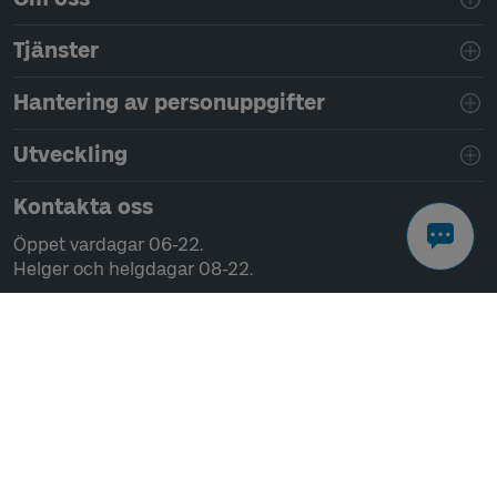
Tjänster
Hantering av personuppgifter
Utveckling
Kontakta oss
Öppet vardagar 06-22.
Helger och helgdagar 08-22.
Chatta
Ring 0771-41 43 00
Skriv till oss