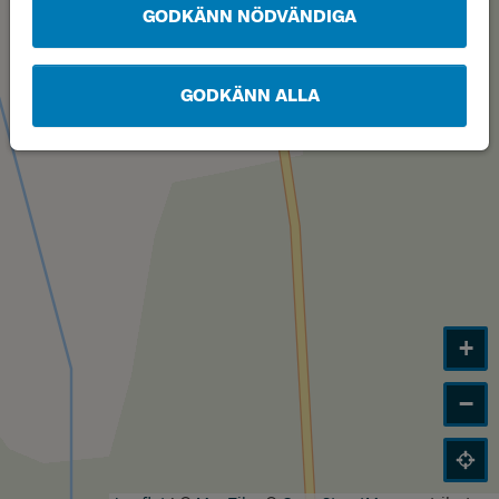
GODKÄNN NÖDVÄNDIGA
GODKÄNN ALLA
+
−