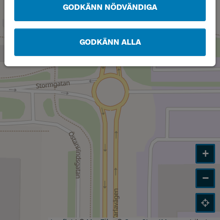
GODKÄNN NÖDVÄNDIGA
GODKÄNN ALLA
+
−