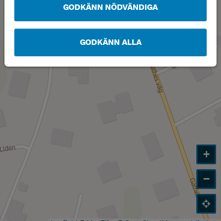
GODKÄNN NÖDVÄNDIGA
GODKÄNN ALLA
+
−