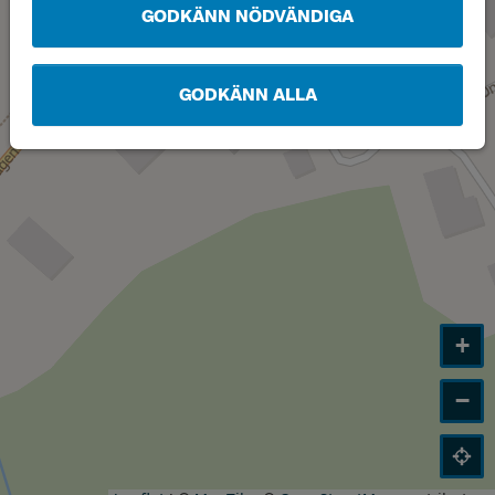
GODKÄNN NÖDVÄNDIGA
GODKÄNN ALLA
+
−