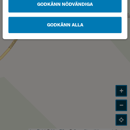
GODKÄNN NÖDVÄNDIGA
GODKÄNN ALLA
+
−