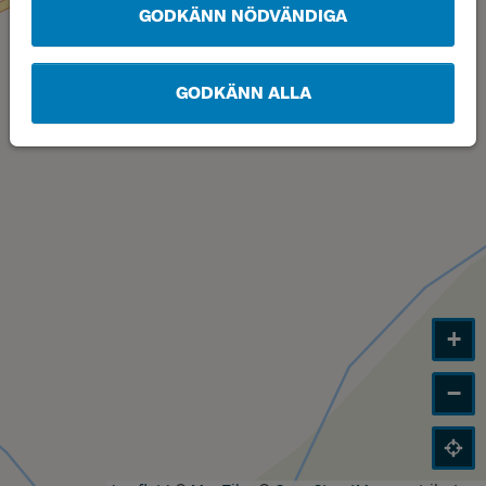
GODKÄNN NÖDVÄNDIGA
GODKÄNN ALLA
+
−