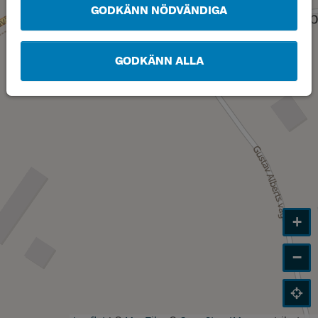
GODKÄNN NÖDVÄNDIGA
GODKÄNN ALLA
+
−