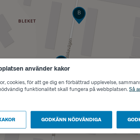
Läge
B
Läge
A
bplatsen använder kakor
r, cookies, för att ge dig en förbättrad upplevelse, sammanst
s nödvändig funktionalitet skall fungera på webbplatsen.
Så a
KAKOR
GODKÄNN NÖDVÄNDIGA
GOD