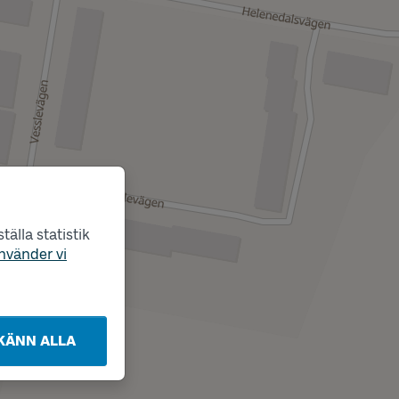
älla statistik
nvänder vi
KÄNN ALLA