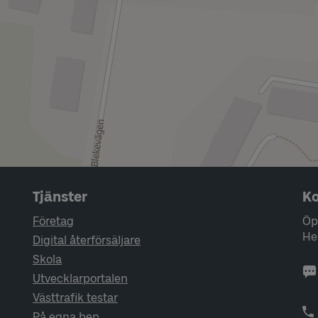
Tjänster
Ko
Företag
Öp
He
Digital återförsäljare
Skola
Utvecklarportalen
Västtrafik testar
På egna ben