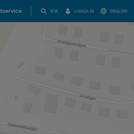
service
SÖK
LOGGA IN
ENGLISH