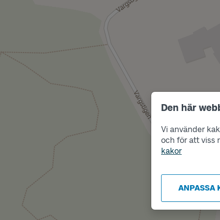
Den här web
Vi använder kako
och för att vis
kakor
ANPASSA 