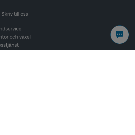
Skriv till oss
ndservice
ntor och växel
esstjänst
lj oss