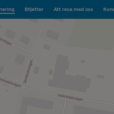
Till innehållet
nering
Biljetter
Att resa med oss
Kund