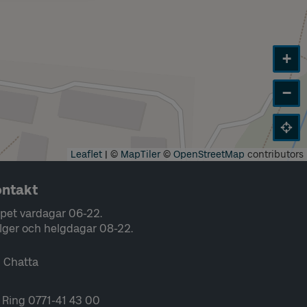
+
−
Leaflet
|
©
MapTiler
©
OpenStreetMap
contributors
ntakt
pet vardagar 06-22.
lger och helgdagar 08-22.
Chatta
Ring 0771-41 43 00