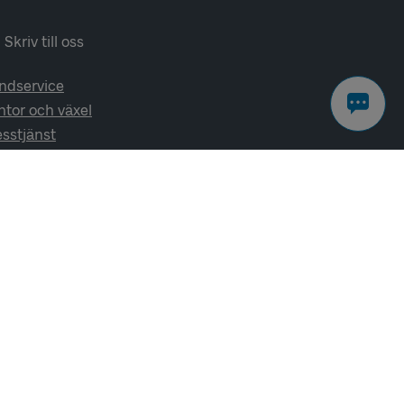
Skriv till oss
ndservice
ntor och växel
esstjänst
lj oss