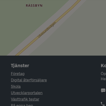
Tjänster
Ko
Företag
Öp
He
Digital återförsäljare
Skola
Utvecklarportalen
Västtrafik testar
På egna ben