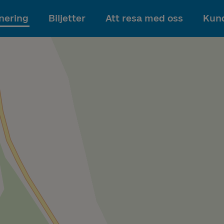
Till innehållet
nering
Biljetter
Att resa med oss
Kund