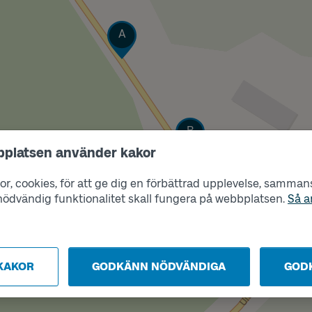
Läge
A
Läge
B
bplatsen använder kakor
r, cookies, för att ge dig en förbättrad upplevelse, sammanst
s nödvändig funktionalitet skall fungera på webbplatsen.
Så a
KAKOR
GODKÄNN NÖDVÄNDIGA
GOD