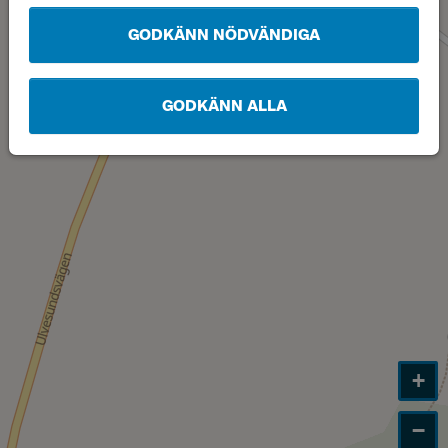
GODKÄNN NÖDVÄNDIGA
GODKÄNN ALLA
+
−