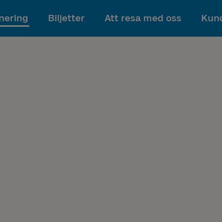
Till innehållet
nering
Biljetter
Att resa med oss
Kund