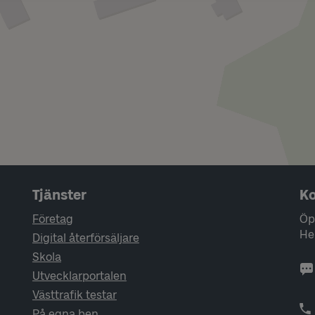
Tjänster
Ko
Företag
Öp
He
Digital återförsäljare
Skola
Utvecklarportalen
Västtrafik testar
På egna ben