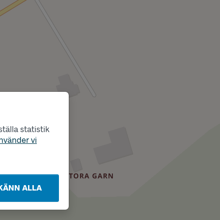
älla statistik
nvänder vi
KÄNN ALLA