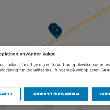
Läge
B
Läge
A
bplatsen använder kakor
r, cookies, för att ge dig en förbättrad upplevelse, sammanst
s nödvändig funktionalitet skall fungera på webbplatsen.
Så a
KAKOR
GODKÄNN NÖDVÄNDIGA
GOD