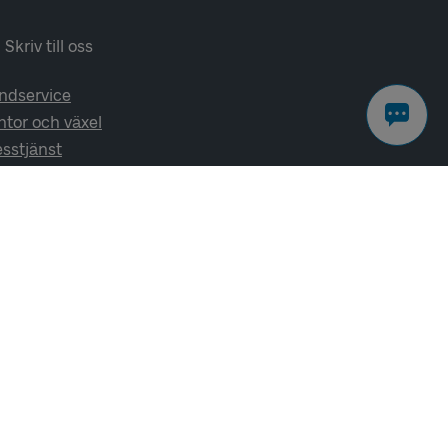
Skriv till oss
ndservice
ntor och växel
esstjänst
lj oss