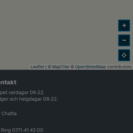
+
−
Leaflet
|
©
MapTiler
©
OpenStreetMap
contributors
ntakt
pet vardagar 06-22.
lger och helgdagar 08-22.
Chatta
Ring 0771-41 43 00