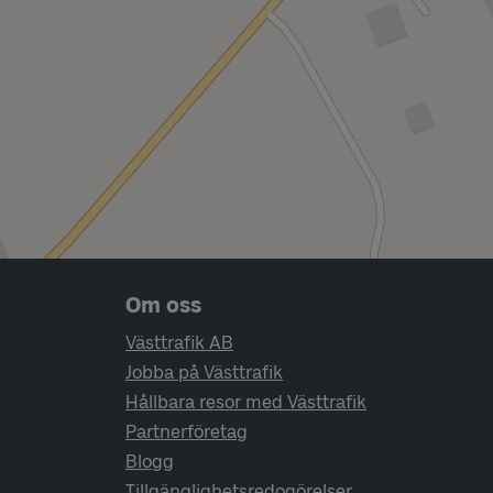
Sidfotsnavigering
Om oss
Västtrafik AB
Jobba på Västtrafik
Hållbara resor med Västtrafik
Partnerföretag
Blogg
Tillgänglighetsredogörelser