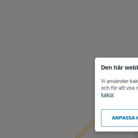
Den här web
Vi använder kako
och för att vis
kakor
ANPASSA 