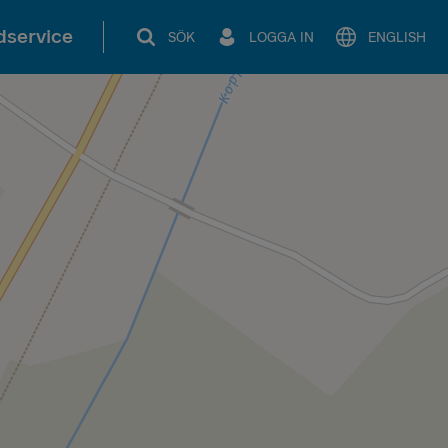
service
SÖK
LOGGA IN
ENGLISH