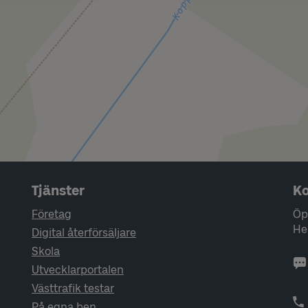
Tjänster
Ko
Företag
Öp
He
Digital återförsäljare
Skola
Utvecklarportalen
Västtrafik testar
På egna ben