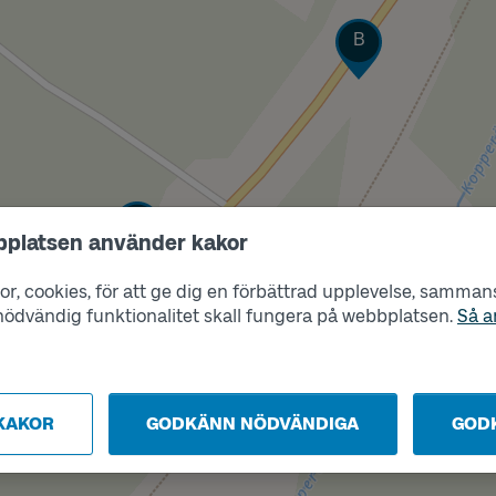
Läge
B
Läge
A
bplatsen använder kakor
r, cookies, för att ge dig en förbättrad upplevelse, sammanst
s nödvändig funktionalitet skall fungera på webbplatsen.
Så a
KAKOR
GODKÄNN NÖDVÄNDIGA
GOD