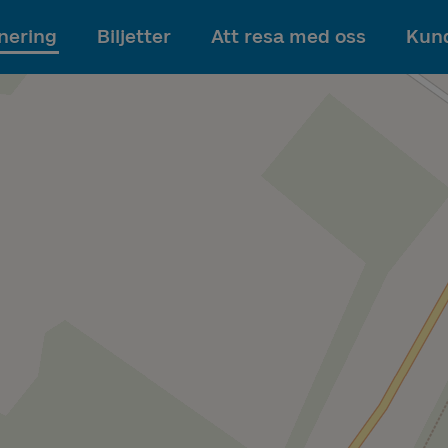
Till innehållet
nering
Biljetter
Att resa med oss
Kund