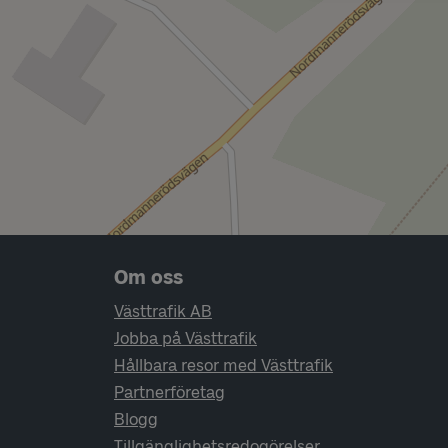
Sidfotsnavigering
Om oss
Västtrafik AB
Jobba på Västtrafik
Hållbara resor med Västtrafik
Partnerföretag
Blogg
Tillgänglighetsredogörelser