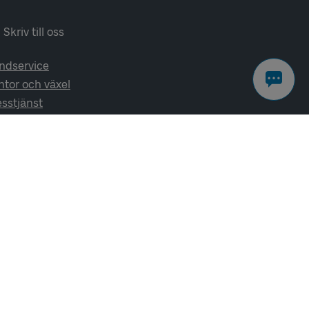
Skriv till oss
ndservice
ntor och växel
esstjänst
lj oss