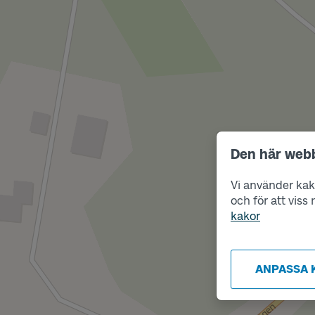
Den här web
Vi använder kako
och för att vis
kakor
ANPASSA 