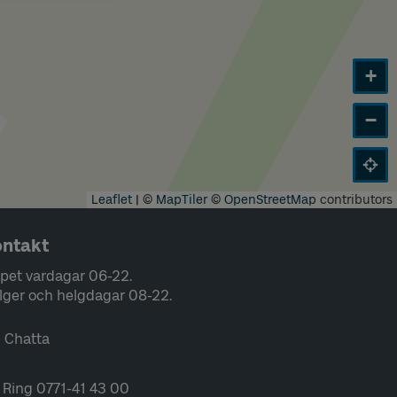
+
−
Leaflet
|
©
MapTiler
©
OpenStreetMap
contributors
ntakt
pet vardagar 06-22.
lger och helgdagar 08-22.
Chatta
Ring 0771-41 43 00