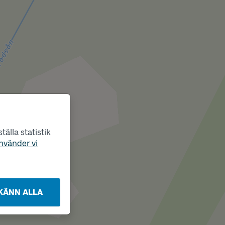
älla statistik
nvänder vi
KÄNN ALLA