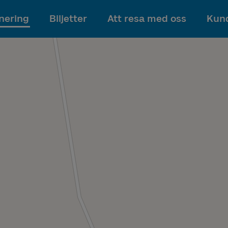
Till innehållet
nering
Biljetter
Att resa med oss
Kund