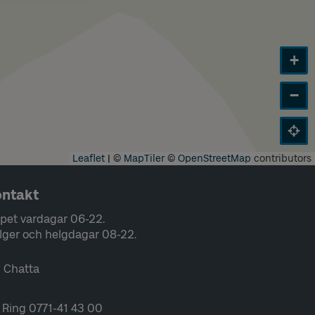
+
−
Leaflet
|
©
MapTiler
©
OpenStreetMap
contributors
ntakt
pet vardagar 06-22.
lger och helgdagar 08-22.
Chatta
Ring 0771-41 43 00