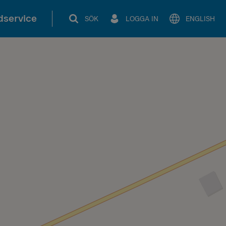
service
SÖK
LOGGA IN
ENGLISH