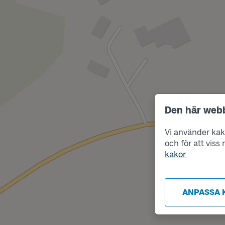
Den här web
Vi använder kako
och för att vis
kakor
ANPASSA 