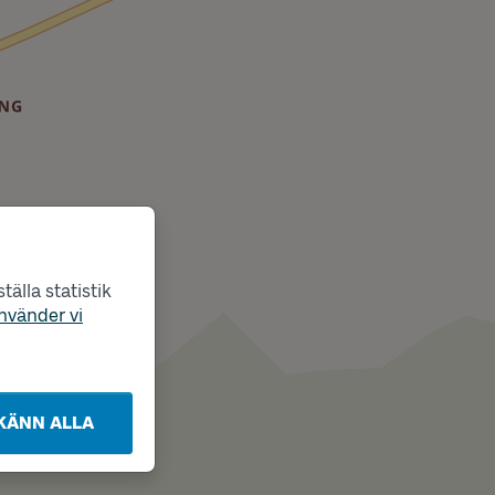
älla statistik
nvänder vi
KÄNN ALLA