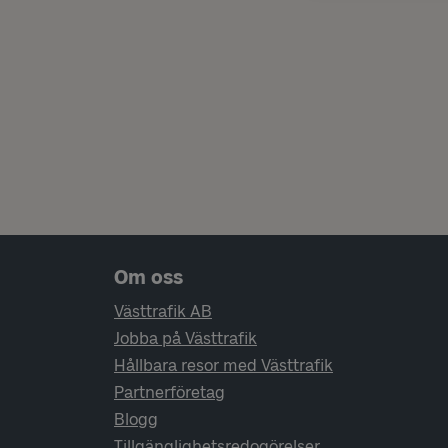
Sidfotsnavigering
Om oss
Västtrafik AB
Jobba på Västtrafik
Hållbara resor med Västtrafik
Partnerföretag
Blogg
Tillgänglighetsredogörelser