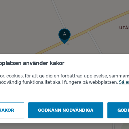
Läge
A
bplatsen använder kakor
r, cookies, för att ge dig en förbättrad upplevelse, sammanst
s nödvändig funktionalitet skall fungera på webbplatsen.
Så a
KAKOR
GODKÄNN NÖDVÄNDIGA
GOD