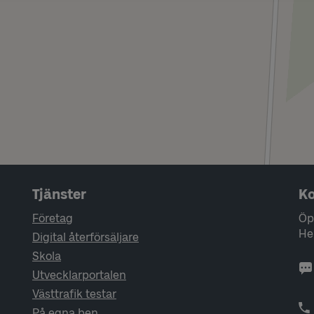
Tjänster
Ko
Företag
Öp
He
Digital återförsäljare
Skola
Utvecklarportalen
Västtrafik testar
På egna ben