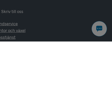
Skriv till oss
ndservice
ntor och växel
esstjänst
lj oss