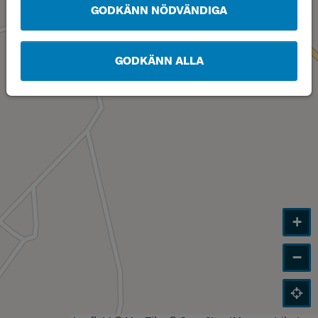
GODKÄNN NÖDVÄNDIGA
GODKÄNN ALLA
+
−