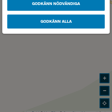
GODKÄNN NÖDVÄNDIGA
GODKÄNN ALLA
+
−