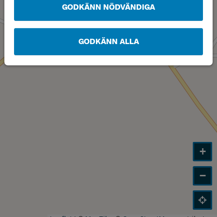
GODKÄNN NÖDVÄNDIGA
Läge
B
GODKÄNN ALLA
+
−