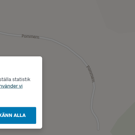
älla statistik
nvänder vi
KÄNN ALLA