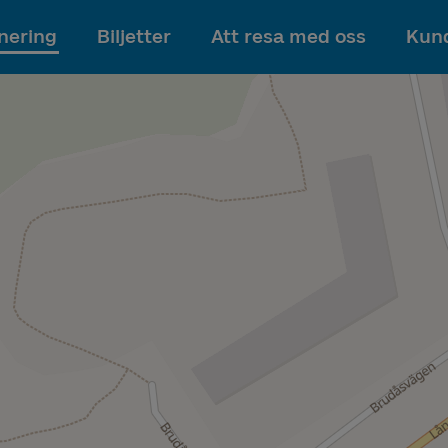
Till innehållet
nering
Biljetter
Att resa med oss
Kund