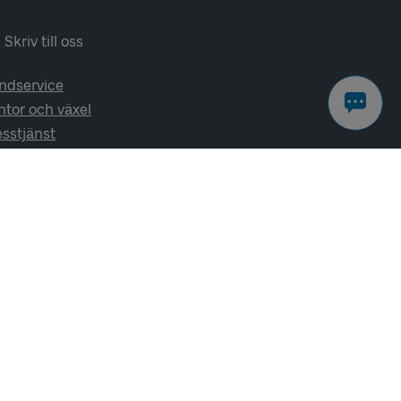
Skriv till oss
ndservice
ntor och växel
esstjänst
lj oss