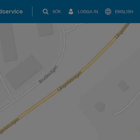
service
SÖK
LOGGA IN
ENGLISH