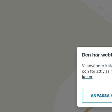
Den här web
Vi använder kako
och för att vis
kakor
ANPASSA 