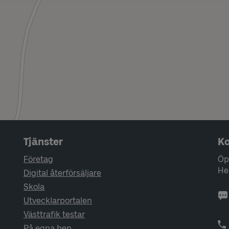
Tjänster
Ko
Företag
Öp
He
Digital återförsäljare
Skola
Utvecklarportalen
Västtrafik testar
På egna ben