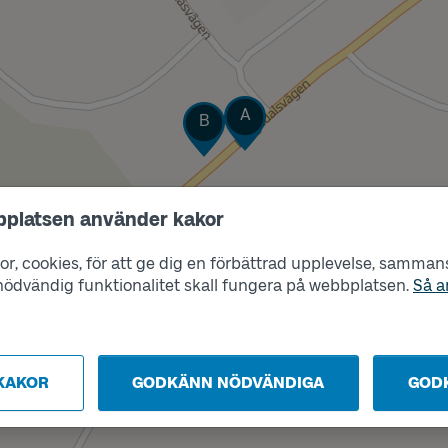
Läge
Läge
A
B
bplatsen använder kakor
r, cookies, för att ge dig en förbättrad upplevelse, sammanst
s nödvändig funktionalitet skall fungera på webbplatsen.
Så a
KAKOR
GODKÄNN NÖDVÄNDIGA
GOD