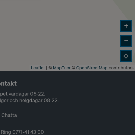
+
−
Leaflet
|
©
MapTiler
©
OpenStreetMap
contributors
ntakt
pet vardagar 06-22.
lger och helgdagar 08-22.
Chatta
Ring 0771-41 43 00