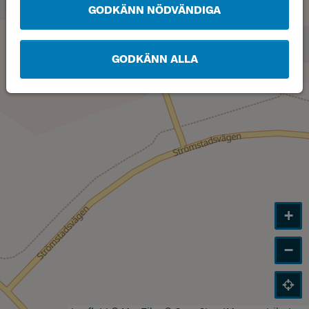
GODKÄNN NÖDVÄNDIGA
GODKÄNN ALLA
+
−