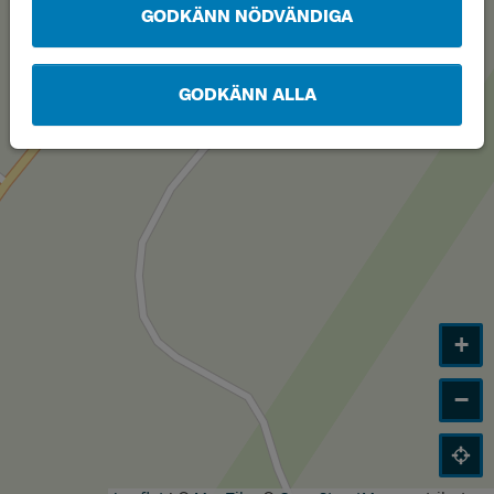
GODKÄNN NÖDVÄNDIGA
GODKÄNN ALLA
+
−