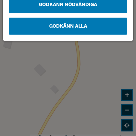
GODKÄNN NÖDVÄNDIGA
GODKÄNN ALLA
+
−