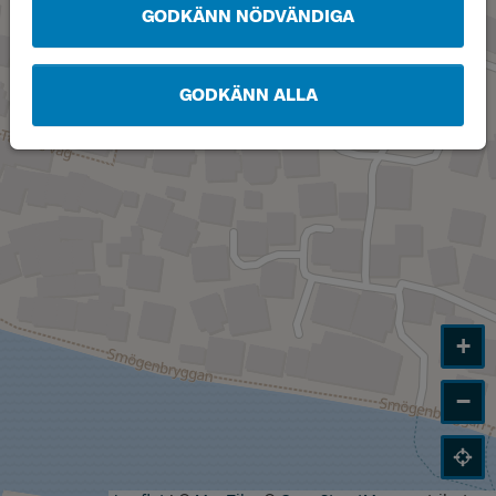
GODKÄNN NÖDVÄNDIGA
GODKÄNN ALLA
+
−